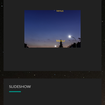
AM
2.3.2025"
SLIDESHOW