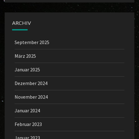
ARCHIV
September 2025
März 2025
Januar 2025
Dezember 2024
November 2024
Januar 2024
Februar 2023
Januar 2023