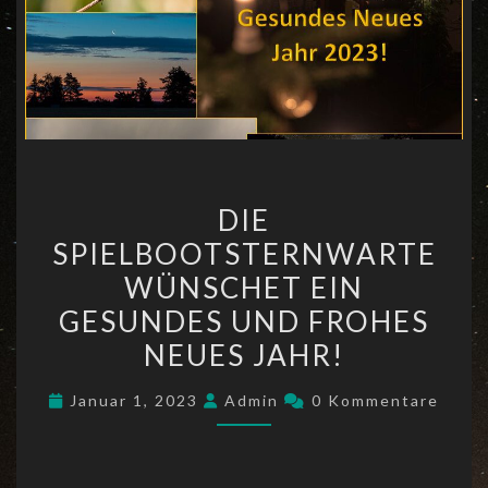
DIE
DIE
SPIELBOOTSTERNWARTE
SPIELBOOTSTERNWARTE
WÜNSCHET
WÜNSCHET EIN
EIN
GESUNDES
GESUNDES UND FROHES
UND
NEUES JAHR!
FROHES
Kommentare
NEUES
Januar 1, 2023
Admin
0 Kommentare
JAHR!