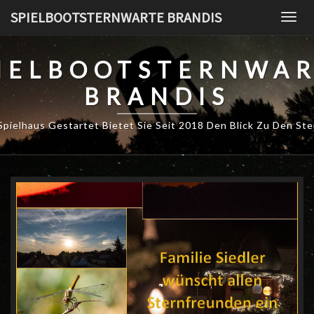
Skip
SPIELBOOTSTERNWARTE BRANDIS
Togg
to
navig
content
IELBOOTSTERNWA
BRANDIS
Spielhaus Gestartet Bietet Sie Seit 2018 Den Blick Zu Den St