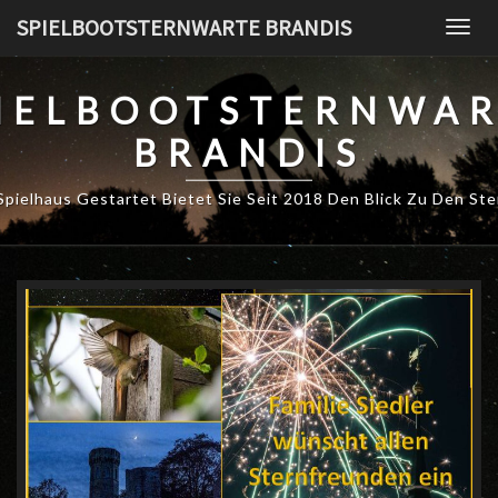
Skip
SPIELBOOTSTERNWARTE BRANDIS
Togg
to
navig
content
IELBOOTSTERNWA
BRANDIS
Spielhaus Gestartet Bietet Sie Seit 2018 Den Blick Zu Den St