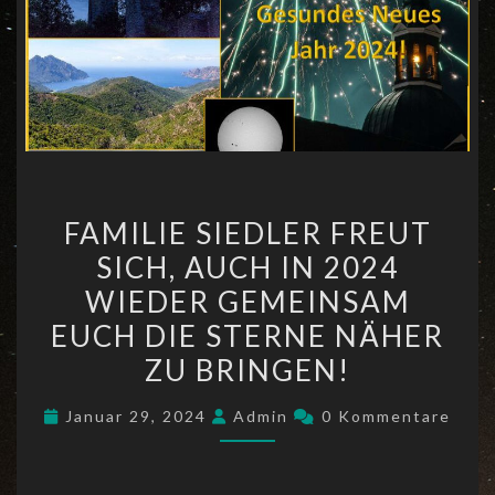
FAMILIE
FAMILIE SIEDLER FREUT
SIEDLER
SICH, AUCH IN 2024
FREUT
WIEDER GEMEINSAM
SICH,
AUCH
EUCH DIE STERNE NÄHER
IN
ZU BRINGEN!
2024
Kommentare
WIEDER
Januar 29, 2024
Admin
0 Kommentare
GEMEINSAM
EUCH